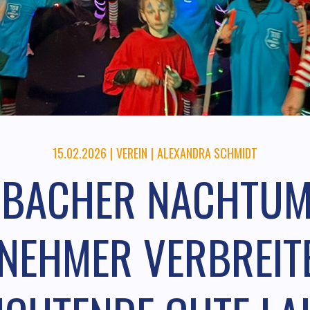
15.02.2026
|
VEREIN
|
ALEXANDRA SCHMIDT
RBACHER NACHTUM
LNEHMER VERBREIT