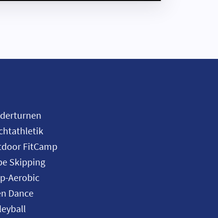
nderturnen
chtathletik
tdoor FitCamp
e Skipping
p-Aerobic
en Dance
leyball