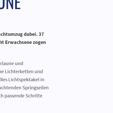
UNE
Nachtumzug dabei. 37
cht Erwachsene zogen
erlaune und
ne Lichterketten und
les Lichtspektakel in
uchtenden Springseilen
ch passende Schritte