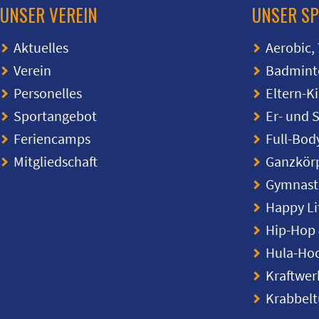
UNSER VEREIN
UNSER S
Aktuelles
Aerobic,
Verein
Badmint
Personelles
Eltern-K
Sportangebot
Er- und 
Feriencamps
Full-Bod
Mitgliedschaft
Ganzkörp
Gymnasti
Happy Li
Hip-Hop 
Hula-Ho
Kraftwer
Krabbel