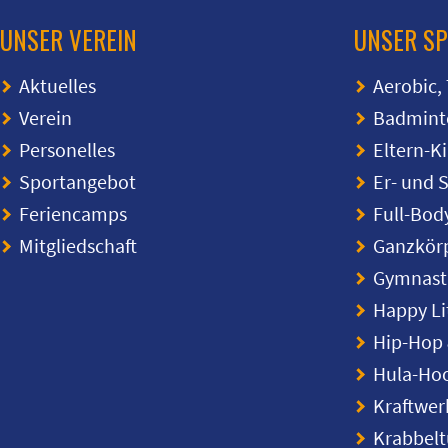
UNSER VEREIN
UNSER S
Aktuelles
Aerobic,
Verein
Badmint
Personelles
Eltern-K
Sportangebot
Er- und 
Feriencamps
Full-Bod
Mitgliedschaft
Ganzkörp
Gymnasti
Happy Li
Hip-Hop 
Hula-Ho
Kraftwer
Krabbel