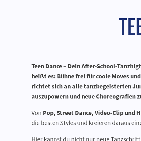
TE
Teen Dance – Dein After-School-Tanzhig
heißt es: Bühne frei für coole Moves u
richtet sich an alle tanzbegeisterten Ju
auszupowern und neue Choreografien zu
Von
Pop, Street Dance, Video-Clip und 
die besten Styles und kreieren daraus ein
Hier kannst du nicht nur neue Tanzschritt