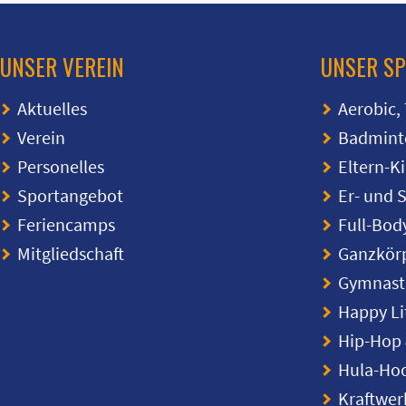
UNSER VEREIN
UNSER S
Aktuelles
Aerobic,
Verein
Badmint
Personelles
Eltern-K
Sportangebot
Er- und 
Feriencamps
Full-Bod
Mitgliedschaft
Ganzkörp
Gymnasti
Happy Li
Hip-Hop 
Hula-Ho
Kraftwer