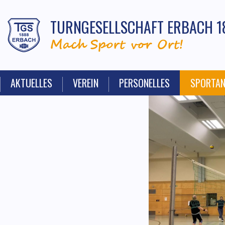
TURNGESELLSCHAFT ERBACH 1
Mach Sport vor Ort!
AKTUELLES
VEREIN
PERSONELLES
SPORTA