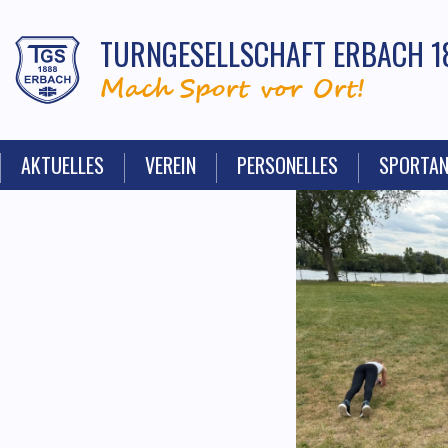
TURNGESELLSCHAFT ERBACH 1
Mach Sport vor Ort!
AKTUELLES
VEREIN
PERSONELLES
SPORTA