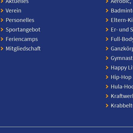
Aktuelles
Aerobic,
Verein
Badmint
Personelles
Eltern-K
Sportangebot
Er- und 
Feriencamps
Full-Bod
Mitgliedschaft
Ganzkörp
Gymnasti
Happy Li
Hip-Hop 
Hula-Ho
Kraftwer
Krabbel