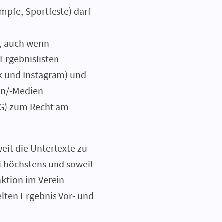
pfe, Sportfeste) darf
g, auch wenn
Ergebnislisten
ok und Instagram) und
gen/-Medien
KUG) zum Recht am
eit die Untertexte zu
i höchstens und soweit
nktion im Verein
elten Ergebnis Vor- und