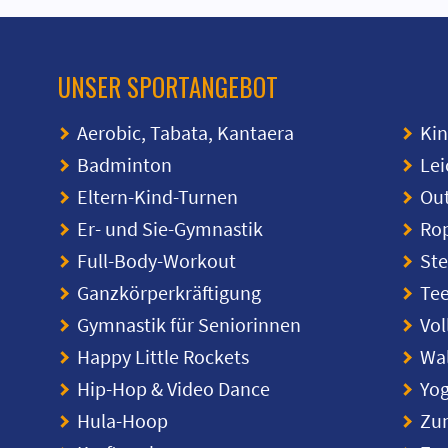
UNSER SPORTANGEBOT
Aerobic, Tabata, Kantaera
Ki
Badminton
Lei
Eltern-Kind-Turnen
Ou
Er- und Sie-Gymnastik
Rop
Full-Body-Workout
Ste
Ganzkörperkräftigung
Te
Gymnastik für Seniorinnen
Vol
Happy Little Rockets
Wal
Hip-Hop & Video Dance
Yo
Hula-Hoop
Zu