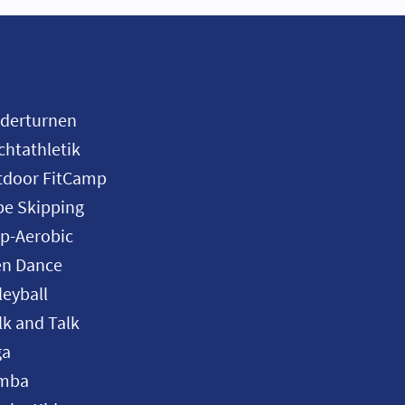
nderturnen
chtathletik
tdoor FitCamp
e Skipping
p-Aerobic
en Dance
leyball
k and Talk
ga
mba