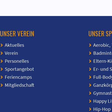
UNSER VEREIN
UNSER S
Aktuelles
Aerobic,
Verein
Badmint
Personelles
Eltern-K
Sportangebot
Er- und 
Feriencamps
Full-Bod
Mitgliedschaft
Ganzkörp
Gymnasti
Happy Li
Hip-Hop 