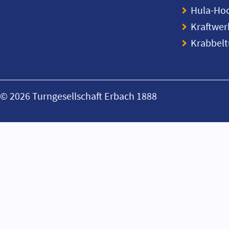
Hula-Ho
Kraftwer
Krabbel
© 2026 Turngesellschaft Erbach 1888